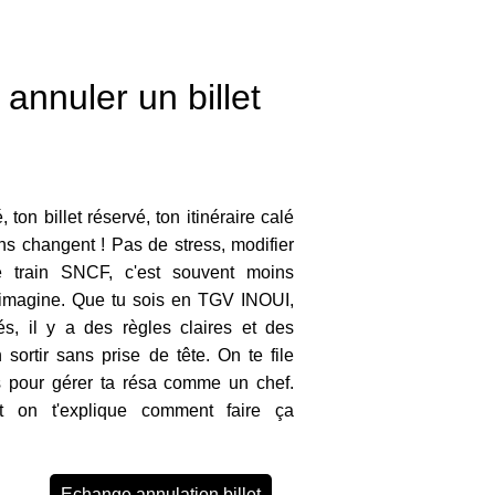
annuler un billet
 ton billet réservé, ton itinéraire calé
ns changent ! Pas de stress, modifier
e train SNCF, c'est souvent moins
imagine. Que tu sois en TGV INOUI,
s, il y a des règles claires et des
 sortir sans prise de tête. On te file
es pour gérer ta résa comme un chef.
t on t'explique comment faire ça
Echange annulation billet