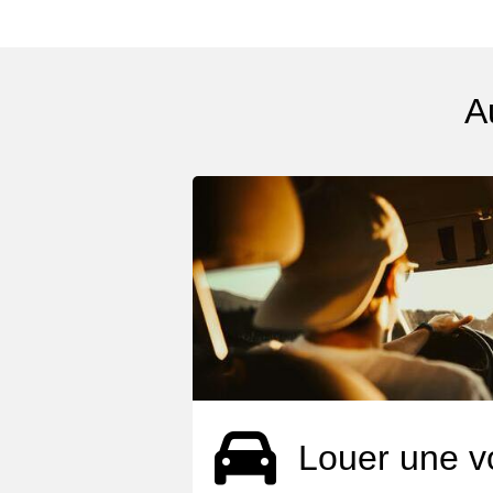
A
Louer une v