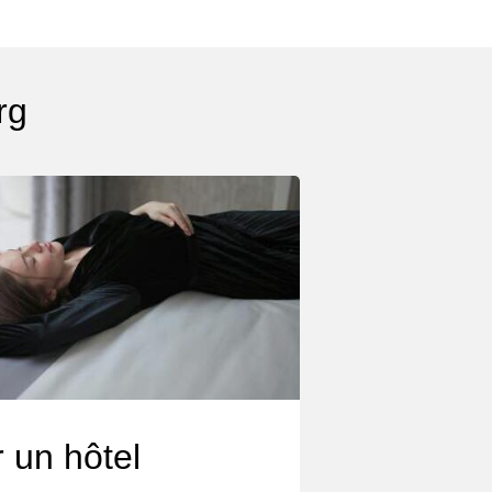
rg
 un hôtel