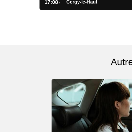
17:08
←
Cergy-le-Haut
Autr