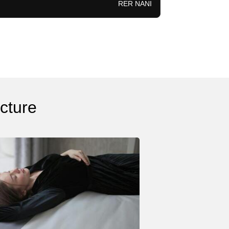
RER NANI
cture