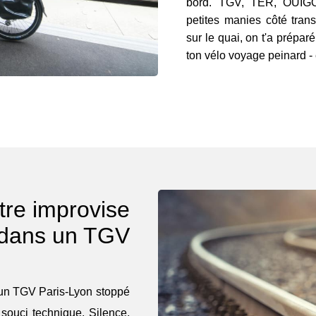
bord. TGV, TER, OUIGO,
petites manies côté trans
sur le quai, on t'a prépar
ton vélo voyage peinard - e
re improvise
dans un TGV
 un TGV Paris-Lyon stoppé
souci technique. Silence,