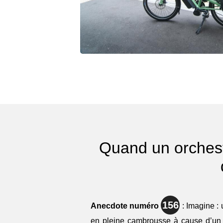
Quand un orchest
156
Anecdote numéro
: Imagine :
en pleine cambrousse à cause d’un 