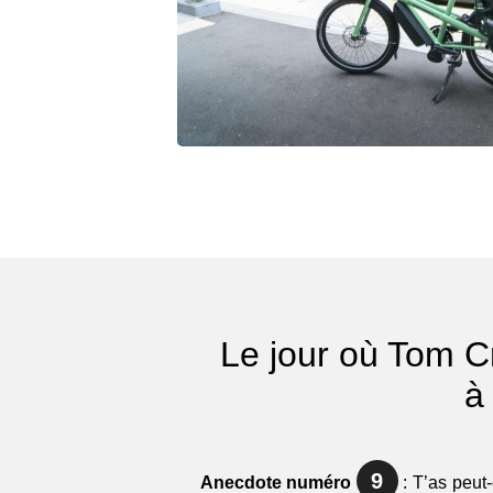
Le jour où Tom C
à
9
Anecdote numéro
: T’as peut-