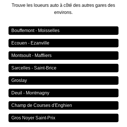
Trouve les loueurs auto à côté des autres gares des
environs.
Bouffemont - Moisselles
Ecouen - Ezanville
Montsoult - Maffliers
Sarcelles - Saint-Brice
Groslay
Deuil - Montmagny
Champ de Courses d'Enghien
Gros Noyer Saint-Prix