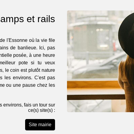
hamps et rails
e de l'Essonne où la vie file
ains de banlieue. Ici, pas
ntielle posée, à une heure
eilleur pote si tu veux
, le coin est plutôt nature
 les environs. C'est pas
lme ou une pause chez les
s environs, fais un tour sur
ce(s) site(s) :
Site mairie