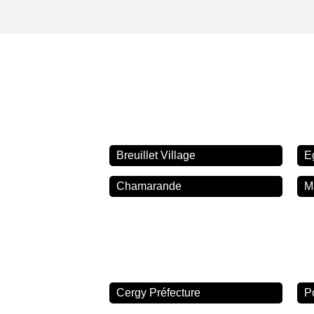
Breuillet Village
E
Chamarande
M
Cergy Préfecture
P