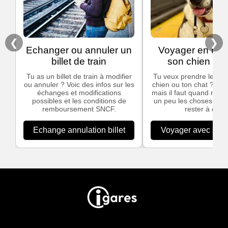
❮
❯
Echanger ou annuler un
Voyager en trai
billet de train
son chien ou 
Tu as un billet de train à modifier
Tu veux prendre le trai
ou annuler ? Voic des infos sur les
chien ou ton chat ? C'e
échanges et modifications
mais il faut quand mêm
possibles et les conditions de
un peu les choses pour
remboursement SNCF.
rester à quai.
Echange annulation billet
Voyager avec son 