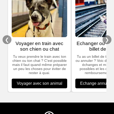
❮
❯
Voyager en train avec
Echanger ou ann
son chien ou chat
billet de tra
Tu veux prendre le train avec ton
Tu as un billet de train
chien ou ton chat ? C'est possible
ou annuler ? Voic des in
mais il faut quand même préparer
échanges et modific
un peu les choses pour éviter de
possibles et les cond
rester à quai.
remboursement S
Voyager avec son animal
Echange annulation