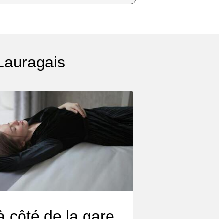
-Lauragais
à côté de la gare