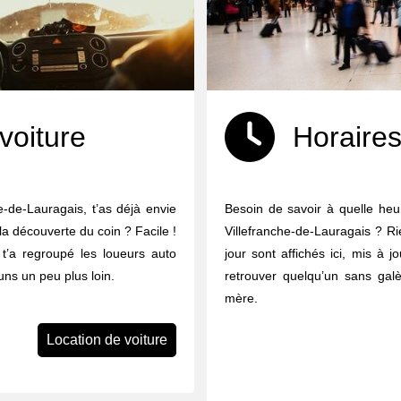
voiture
Horaires
e-de-Lauragais, t’as déjà envie
Besoin de savoir à quelle heur
 la découverte du coin ? Facile !
Villefranche-de-Lauragais ? Ri
n t’a regroupé les loueurs auto
jour sont affichés ici, mis à j
ns un peu plus loin.
retrouver quelqu’un sans galè
mère.
Location de voiture