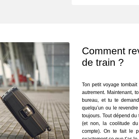
Comment reve
de train ?
Ton petit voyage tombait 
autrement. Maintenant, to
bureau, et tu te demande
quelqu'un ou le revendre 
toujours. Tout dépend du t
(et non, la coolitude du
compte). On te fait le p
exactement ce que t'as le d