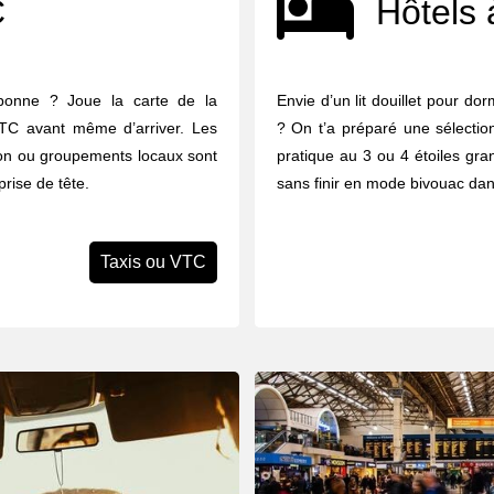
C
Hôtels 
rbonne ? Joue la carte de la
Envie d’un lit douillet pour do
 VTC avant même d’arriver. Les
? On t’a préparé une sélectio
tion ou groupements locaux sont
pratique au 3 ou 4 étoiles gran
prise de tête.
sans finir en mode bivouac dan
Taxis ou VTC