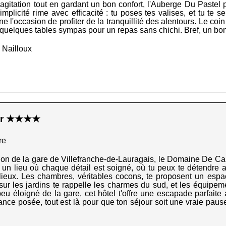
l'agitation tout en gardant un bon confort, l'Auberge Du Pastel
implicité rime avec efficacité : tu poses tes valises, et tu te 
ne l'occasion de profiter de la tranquillité des alentours. Le co
 quelques tables sympas pour un repas sans chichi. Bref, un bon
 Nailloux
er ★★★★
re
tion de la gare de Villefranche-de-Lauragais, le Domaine De C
e un lieu où chaque détail est soigné, où tu peux te détendre 
 lieux. Les chambres, véritables cocons, te proposent un espa
sur les jardins te rappelle les charmes du sud, et les équipe
u éloigné de la gare, cet hôtel t'offre une escapade parfaite av
ce posée, tout est là pour que ton séjour soit une vraie pause