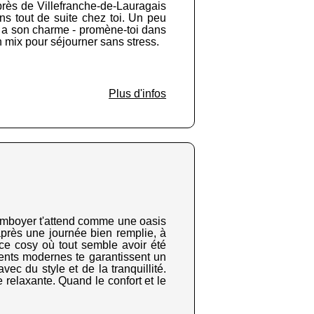
 près de Villefranche-de-Lauragais
sens tout de suite chez toi. Un peu
in a son charme - promène-toi dans
 mix pour séjourner sans stress.
Plus d'infos
amboyer t'attend comme une oasis
après une journée bien remplie, à
ce cosy où tout semble avoir été
ments modernes te garantissent un
ec du style et de la tranquillité.
 relaxante. Quand le confort et le