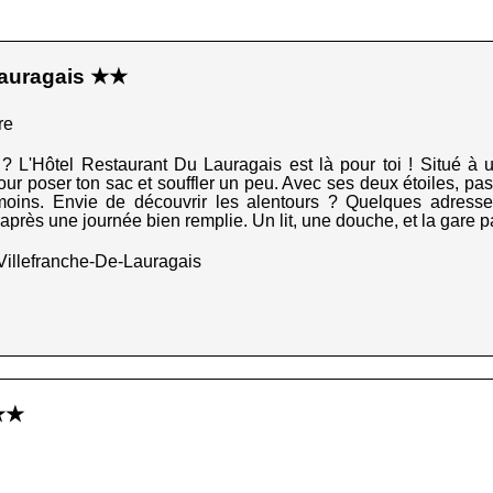
Lauragais ★★
re
? L'Hôtel Restaurant Du Lauragais est là pour toi ! Situé à 
our poser ton sac et souffler un peu. Avec ses deux étoiles, pas
i moins. Envie de découvrir les alentours ? Quelques adres
re après une journée bien remplie. Un lit, une douche, et la gare
Villefranche-De-Lauragais
★★★