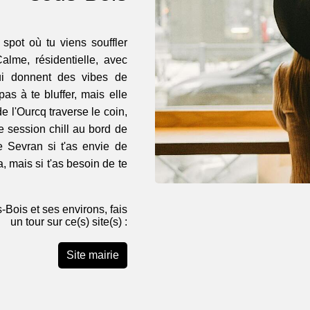
 spot où tu viens souffler
alme, résidentielle, avec
ui donnent des vibes de
as à te bluffer, mais elle
 de l'Ourcq traverse le coin,
e session chill au bord de
e Sevran si t'as envie de
a, mais si t'as besoin de te
-Bois et ses environs, fais
un tour sur ce(s) site(s) :
Site mairie