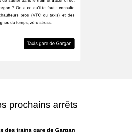
 de sauter dans le train et tracer direct
argan ? On a ce qu’il te faut : consulte
chauffeurs pros (VTC ou taxis) et des
agnes du temps, zéro stress.
Taxis gare de Gargan
es prochains arrêts
es des trains gare de Gargan