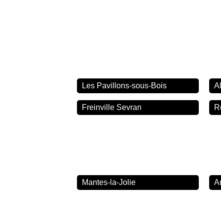
Les Pavillons-sous-Bois
A
Freinville Sevran
R
Mantes-la-Jolie
A