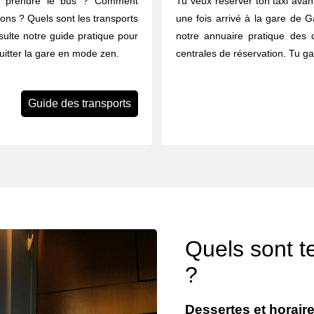
u prendre le bus ? Comment
Tu veux réserver ton taxi avant
rons ? Quels sont les transports
une fois arrivé à la gare de G
ulte notre guide pratique pour
notre annuaire pratique des 
quitter la gare en mode zen.
centrales de réservation. Tu g
Guide des transports
Quels sont t
?
Dessertes et horair