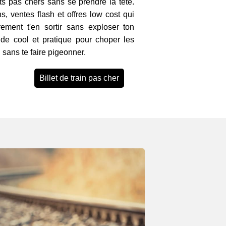
ts pas chers sans se prendre la tête.
, ventes flash et offres low cost qui
irement t'en sortir sans exploser ton
ide cool et pratique pour choper les
n sans te faire pigeonner.
Billet de train pas cher