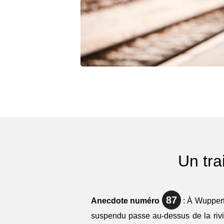
Un tra
87
Anecdote numéro
: À Wuppert
suspendu passe au-dessus de la riviè