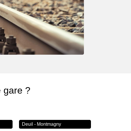
e gare ?
Deuil - Montmagny