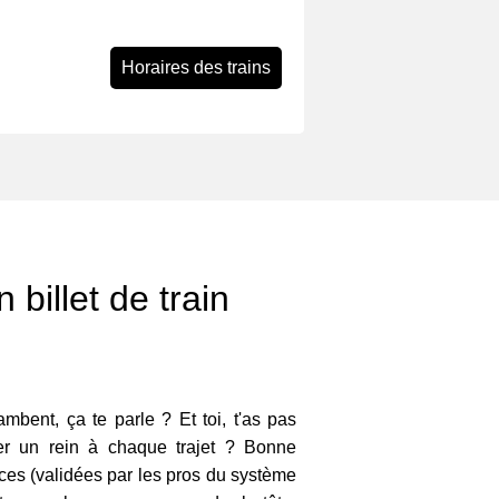
Horaires des trains
 billet de train
lambent, ça te parle ? Et toi, t'as pas
ser un rein à chaque trajet ? Bonne
uces (validées par les pros du système