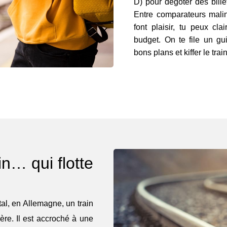
D) pour dégoter des bille
Entre comparateurs malins
font plaisir, tu peux cla
budget. On te file un gu
bons plans et kiffer le trai
in… qui flotte
al, en Allemagne, un train
re. Il est accroché à une