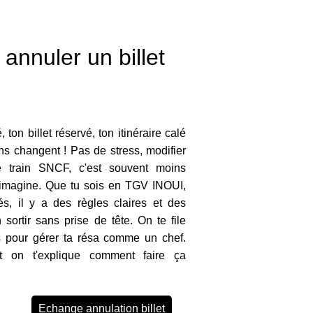
annuler un billet
 ton billet réservé, ton itinéraire calé
ns changent ! Pas de stress, modifier
e train SNCF, c'est souvent moins
imagine. Que tu sois en TGV INOUI,
s, il y a des règles claires et des
 sortir sans prise de tête. On te file
es pour gérer ta résa comme un chef.
t on t'explique comment faire ça
Echange annulation billet