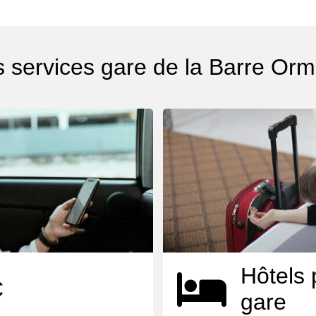
s services gare de la Barre Or
Hôtels 
C
gare