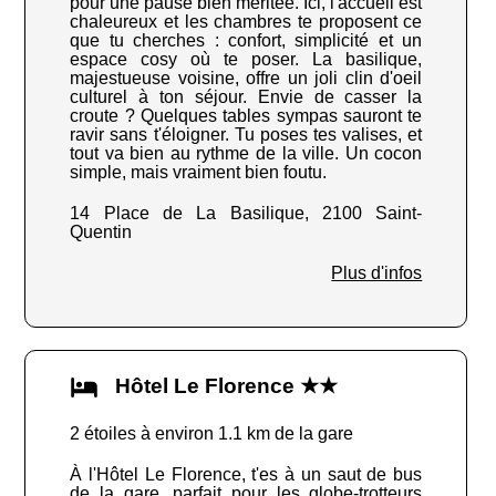
pour une pause bien méritée. Ici, l'accueil est
chaleureux et les chambres te proposent ce
que tu cherches : confort, simplicité et un
espace cosy où te poser. La basilique,
majestueuse voisine, offre un joli clin d'oeil
culturel à ton séjour. Envie de casser la
croute ? Quelques tables sympas sauront te
ravir sans t'éloigner. Tu poses tes valises, et
tout va bien au rythme de la ville. Un cocon
simple, mais vraiment bien foutu.
14 Place de La Basilique, 2100 Saint-
Quentin
Plus d'infos
Hôtel Le Florence ★★
2 étoiles à environ 1.1 km de la gare
À l'Hôtel Le Florence, t'es à un saut de bus
de la gare, parfait pour les globe-trotteurs