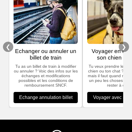
❮
❯
Echanger ou annuler un
Voyager en trai
billet de train
son chien ou 
Tu as un billet de train à modifier
Tu veux prendre le trai
ou annuler ? Voic des infos sur les
chien ou ton chat ? C'e
échanges et modifications
mais il faut quand mêm
possibles et les conditions de
un peu les choses pour
remboursement SNCF.
rester à quai.
Echange annulation billet
Voyager avec son 