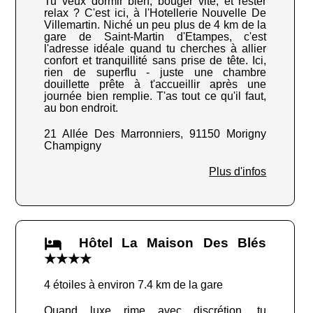
Tu veux dormir bien, bouger vite, et rester
relax ? C'est ici, à l'Hotellerie Nouvelle De
Villemartin. Niché un peu plus de 4 km de la
gare de Saint-Martin d'Etampes, c'est
l'adresse idéale quand tu cherches à allier
confort et tranquillité sans prise de tête. Ici,
rien de superflu - juste une chambre
douillette prête à t'accueillir après une
journée bien remplie. T'as tout ce qu'il faut,
au bon endroit.
21 Allée Des Marronniers, 91150 Morigny
Champigny
Plus d'infos
Hôtel La Maison Des Blés
★★★★
4 étoiles à environ 7.4 km de la gare
Quand luxe rime avec discrétion, tu