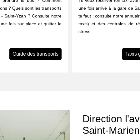
u prendre le bus ? Comment
Tu veux réserver ton taxi avant
rons ? Quels sont les transports
une fois arrivé à la gare de Sa
 - Saint-Yzan ? Consulte notre
te faut : consulte notre annua
une fois sur place et quitter la
taxis) et des centrales de r
stress.
Guide des transports
Taxis 
Direction l'a
Saint-Marien