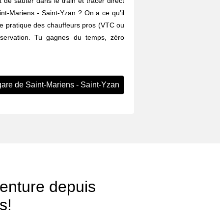
 de sauter dans le train et tracer direct
int-Mariens - Saint-Yzan ? On a ce qu’il
ire pratique des chauffeurs pros (VTC ou
éservation. Tu gagnes du temps, zéro
gare de Saint-Mariens - Saint-Yzan
venture depuis
s!