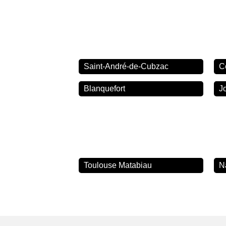
Saint-André-de-Cubzac
C
Blanquefort
J
Toulouse Matabiau
N