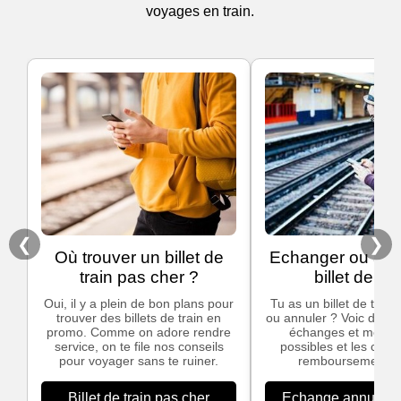
voyages en train.
❮
❯
Où trouver un billet de
Echanger ou ann
train pas cher ?
billet de tra
Oui, il y a plein de bon plans pour
Tu as un billet de train
trouver des billets de train en
ou annuler ? Voic des in
promo. Comme on adore rendre
échanges et modific
service, on te file nos conseils
possibles et les cond
pour voyager sans te ruiner.
remboursement S
Billet de train pas cher
Echange annulation