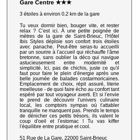
Gare Centre ★★★
3 étoiles à environ 0.2 km de la gare
Tu veux dormir bien, bouger vite, et rester
relax ? C'est ici. À une petite poignée de
mètres de la gare de Saint-Brieuc, l'Hôtel
Ibis Styles déploie son confort trois étoiles
avec panache. Peut-être seras-tu accueilli
par un sourire à l'accueil qui réchauffe l'âme
bretonne, sans oublier la déco qui navigue
astucieusement entre modernité et
simplicité. Ici, pas de chichis, juste ce qu'il
faut pour faire le plein d'énergie après une
belle journée de balades costarmoricaines.
Emplacement de choix, répit assuré, literie
moelleuse - de quoi faire écho au confort tant
espéré par tout voyageur averti. Et si l'envie
te prend de découvrir l'univers culinaire
local, les comptoirs sympas où t'attabler
tranquille ne manquent pas. Prends le temps
de dénicher ces petits trésors, ils valent le
coup d'oeil et l'estomac ! Tu vas kiffer
l'équilibre entre pratique et cool.
51 Rue de La Gare, 22000 Saint-Brieuc