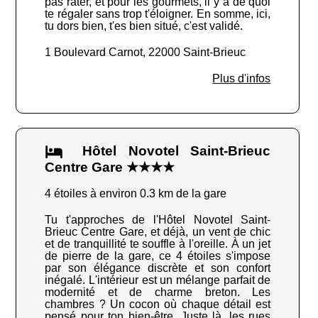
pas rater, et pour les gourmets, il y a de quoi
te régaler sans trop t'éloigner. En somme, ici,
tu dors bien, t'es bien situé, c'est validé.
1 Boulevard Carnot, 22000 Saint-Brieuc
Plus d'infos
Hôtel Novotel Saint-Brieuc
Centre Gare ★★★★
4 étoiles à environ 0.3 km de la gare
Tu t'approches de l'Hôtel Novotel Saint-
Brieuc Centre Gare, et déjà, un vent de chic
et de tranquillité te souffle à l'oreille. À un jet
de pierre de la gare, ce 4 étoiles s'impose
par son élégance discrète et son confort
inégalé. L'intérieur est un mélange parfait de
modernité et de charme breton. Les
chambres ? Un cocon où chaque détail est
pensé pour ton bien-être. Juste là, les rues