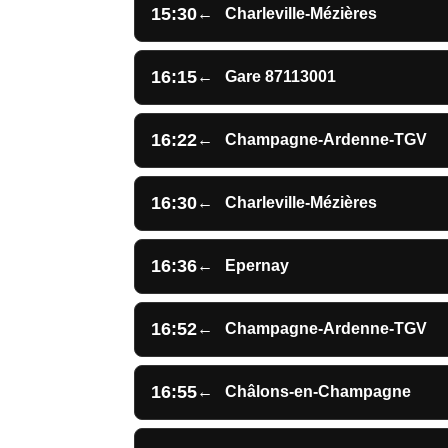
15:30
←
Charleville-Mézières
16:15
←
Gare 87113001
16:22
←
Champagne-Ardenne-TGV
16:30
←
Charleville-Mézières
16:36
←
Epernay
16:52
←
Champagne-Ardenne-TGV
16:55
←
Châlons-en-Champagne