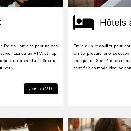
C
Hôtels 
de Reims : anticipe pour ne pas
Envie d’un lit douillet pour d
réserver taxi ou un VTC, et hop,
On t’a préparé une sélection
rtant du train. Tu t'offres un
pratique au 3 ou 4 étoiles gran
 tu veux.
sans finir en mode bivouac dan
Taxis ou VTC