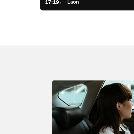
17:19
←
Laon