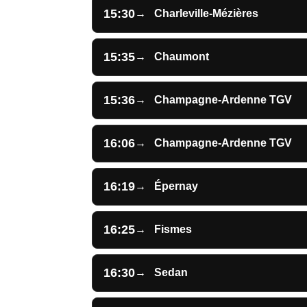
15:30
→
Charleville-Mézières
15:35
→
Chaumont
15:36
→
Champagne-Ardenne TGV
16:06
→
Champagne-Ardenne TGV
16:19
→
Épernay
16:25
→
Fismes
16:30
→
Sedan