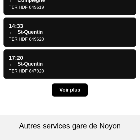
←
Compiègne
TER HDF 849619
14:33
←
St-Quentin
TER HDF 849620
17:20
←
St-Quentin
TER HDF 847920
Voir plus
Autres services gare de Noyon