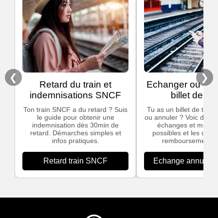
❮
❯
Retard du train et
Echanger ou ann
indemnisations SNCF
billet de tra
Ton train SNCF a du retard ? Suis
Tu as un billet de train
le guide pour obtenir une
ou annuler ? Voic des in
indemnisation dès 30min de
échanges et modific
retard. Démarches simples et
possibles et les cond
infos pratiques.
remboursement S
Retard train SNCF
Echange annulation