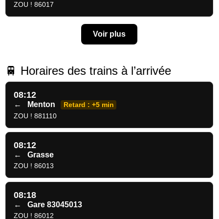
ZOU ! 86017
Voir plus
🚆 Horaires des trains à l’arrivée
08:12
←
Menton
Retard : +5 min
ZOU ! 881110
08:12
←
Grasse
ZOU ! 86013
08:18
←
Gare 83045013
ZOU ! 86012