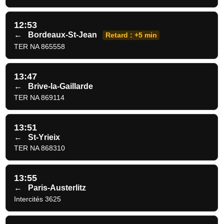
12:53
←
Bordeaux-St-Jean
Retard : +5 min
TER NA 865558
13:47
←
Brive-la-Gaillarde
TER NA 869114
13:51
←
St-Yrieix
TER NA 868310
13:55
←
Paris-Austerlitz
Intercités 3625