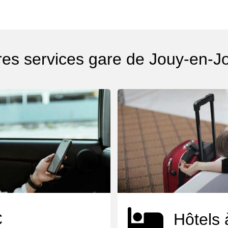
res services gare de Jouy-en-J
C
Hôtels 