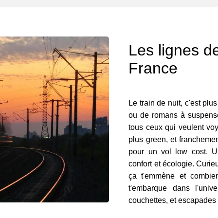
Les lignes de
France
Le train de nuit, c'est plu
ou de romans à suspense.
tous ceux qui veulent voy
plus green, et franchemen
pour un vol low cost. U
confort et écologie. Curi
ça t'emmène et combien
t'embarque dans l'univ
couchettes, et escapades q