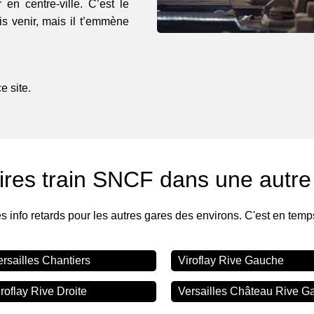
 en centre-ville. C’est le
is venir, mais il t’emmène
 site.
ires train SNCF dans une autre
es info retards pour les autres gares des environs. C'est en temp
ersailles Chantiers
Viroflay Rive Gauche
roflay Rive Droite
Versailles Château Rive G