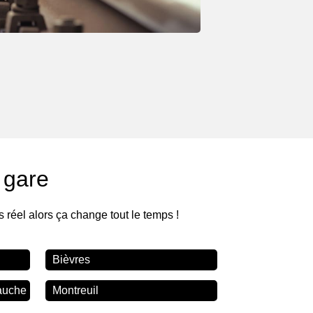
 gare
s réel alors ça change tout le temps !
Bièvres
auche
Montreuil