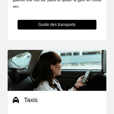
galères une fois sur place et quitter la gare en mode
zen.
Guide des transports
Taxis