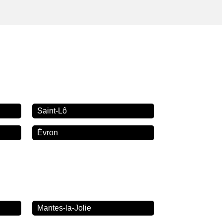
Saint-Lô
Évron
Mantes-la-Jolie