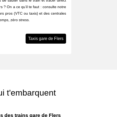
 de sauter dans le train et tracer direct
rs ? On a ce qu’il te faut : consulte notre
rs pros (VTC ou taxis) et des centrales
emps, zéro stress.
Taxis gare de Flers
qui t'embarquent
s des trains gare de Flers