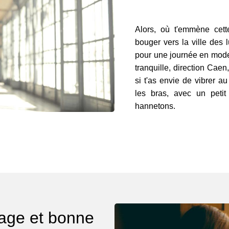
Alors, où t'emmène cet
bouger vers la ville des 
pour une journée en mode
tranquille, direction Caen
si t'as envie de vibrer a
les bras, avec un peti
hannetons.
cage et bonne