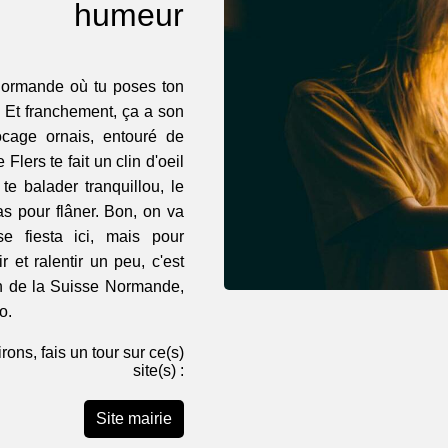
humeur
e normande où tu poses ton
e. Et franchement, ça a son
cage ornais, entouré de
lers te fait un clin d'oeil
te balader tranquillou, le
as pour flâner. Bon, on va
e fiesta ici, mais pour
r et ralentir un peu, c'est
loin de la Suisse Normande,
o.
rons, fais un tour sur ce(s)
site(s) :
Site mairie