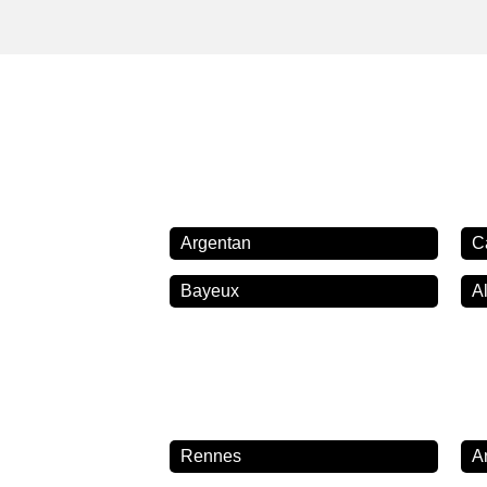
Argentan
C
Bayeux
A
Rennes
A