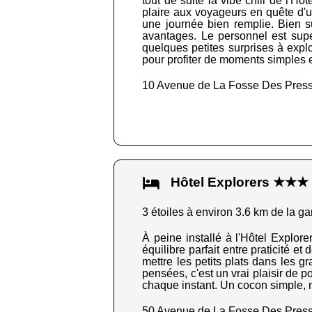
tout de suite la vibe chill de l'Hô
plaire aux voyageurs en quête d'un
une journée bien remplie. Bien s
avantages. Le personnel est super
quelques petites surprises à explo
pour profiter de moments simples et
10 Avenue de La Fosse Des Pres
Hôtel Explorers ★★★
3 étoiles à environ 3.6 km de la ga
À peine installé à l'Hôtel Explore
équilibre parfait entre praticité et
mettre les petits plats dans les 
pensées, c'est un vrai plaisir de p
chaque instant. Un cocon simple, 
50 Avenue de La Fosse Des Pres