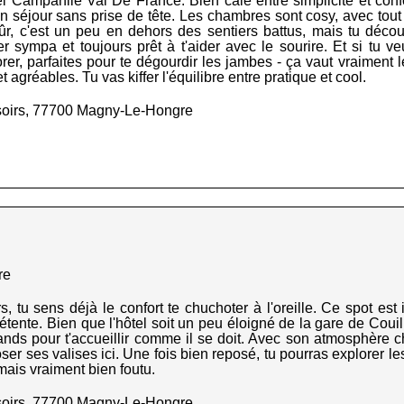
tel Campanile Val De France. Bien calé entre simplicité et confo
 séjour sans prise de tête. Les chambres sont cosy, avec tout c
ûr, c'est un peu en dehors des sentiers battus, mais tu déco
 sympa et toujours prêt à t'aider avec le sourire. Et si tu ve
rer, parfaites pour te dégourdir les jambes - ça vaut vraiment le
 agréables. Tu vas kiffer l'équilibre entre pratique et cool.
soirs, 77700 Magny-Le-Hongre
re
rs, tu sens déjà le confort te chuchoter à l'oreille. Ce spot es
 détente. Bien que l'hôtel soit un peu éloigné de la gare de Couil
grands pour t'accueillir comme il se doit. Avec son atmosphère
oser ses valises ici. Une fois bien reposé, tu pourras explorer l
mais vraiment bien foutu.
soirs, 77700 Magny-Le-Hongre