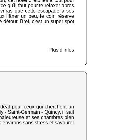
rt, cet hôtel 3 étoiles a tout pour
e qu'il faut pour te relaxer après
uvriras que cette escapade a ses
ux flâner un peu, le coin réserve
 détour. Bref, c'est un super spot
Plus d'infos
t idéal pour ceux qui cherchent un
ly - Saint-Germain - Quincy, il sait
 chaleureuse et ses chambres bien
es environs sans stress et savourer