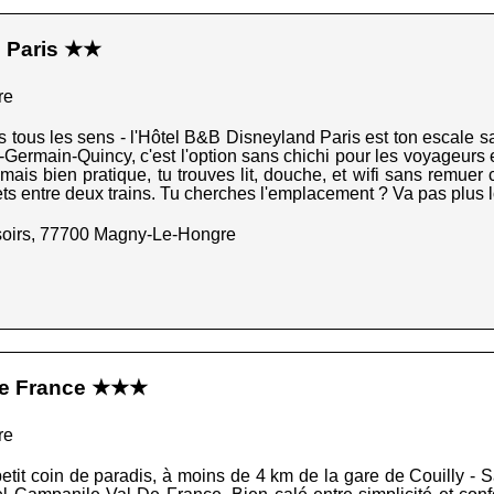
 Paris ★★
re
 tous les sens - l'Hôtel B&B Disneyland Paris est ton escale s
-Germain-Quincy, c'est l'option sans chichi pour les voyageurs 
is bien pratique, tu trouves lit, douche, et wifi sans remuer ci
kets entre deux trains. Tu cherches l'emplacement ? Va pas plus l
soirs, 77700 Magny-Le-Hongre
de France ★★★
re
tit coin de paradis, à moins de 4 km de la gare de Couilly - S