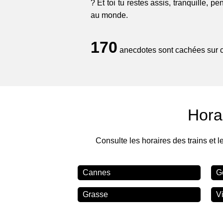
? Et toi tu restes assis, tranquille, p
au monde.
170
anecdotes sont cachées sur ce
Hora
Consulte les horaires des trains et l
Cannes
G
Grasse
V