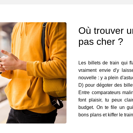
Où trouver un
pas cher ?
Les billets de train qui f
vraiment envie d'y lais
nouvelle : y a plein d'ast
D) pour dégoter des bille
Entre comparateurs malins
font plaisir, tu peux cla
budget. On te file un gu
bons plans et kiffer le trai