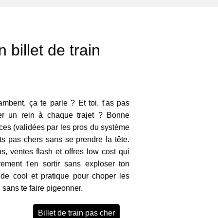
 billet de train
lambent, ça te parle ? Et toi, t'as pas
ser un rein à chaque trajet ? Bonne
uces (validées par les pros du système
ts pas chers sans se prendre la tête.
, ventes flash et offres low cost qui
irement t'en sortir sans exploser ton
ide cool et pratique pour choper les
n sans te faire pigeonner.
Billet de train pas cher