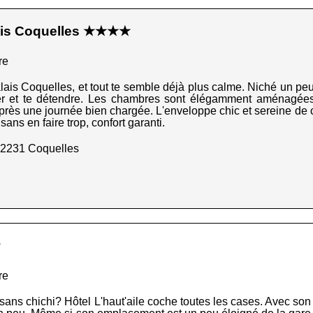
lais Coquelles ★★★★
re
lais Coquelles, et tout te semble déjà plus calme. Niché un peu à
poser et te détendre. Les chambres sont élégamment aménagées 
près une journée bien chargée. L'enveloppe chic et sereine de cet
sans en faire trop, confort garanti.
62231 Coquelles
★
re
ans chichi? Hôtel L'haut'aile coche toutes les cases. Avec son 