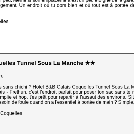
 un peu. Même si son emplacement est un peu éloigné de la gare, 
gement. Un endroit où tu dors bien et où tout est à portée
lles
uelles Tunnel Sous La Manche ★★
re
s sans chichi ? Hôtel B&B Calais Coquelles Tunnel Sous La M
 - Frethun, c'est l'endroit parfait pour poser ton sac sans te r
plie et hop, t'es prêt pour repartir à l'assaut des environs. Sit
soin de foule quand on a l'essentiel à portée de main ? Simple, 
 Coquelles