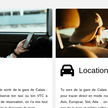
Location
e sortir de la gare de Calais -
Tu sors de la gare de Calais 
éserve ton taxi ou ton VTC à
pour tracer direct en mode road
 de réservation, on t'a mis tout
Avis, Europcar, Sixt, Ada ... o
ès la descente du train.
pas de la gare et même celles u