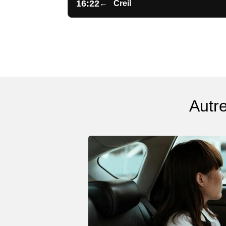
16:22
←
Creil
Autr