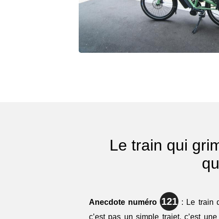
Le train qui gr
qu
121
Anecdote numéro
: Le train 
c’est pas un simple trajet, c’est un