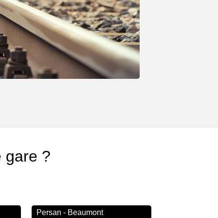
e gare ?
Persan - Beaumont