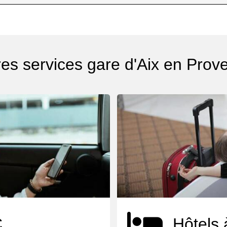
res services gare d'Aix en Prov
C
Hôtels 