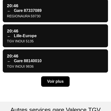
20:46
←
Gare 87337089
REGIONAURA 59730
20:46
←
Lille-Europe
TGV INOUI 5135
20:46
←
Gare 88140010
TGV INOUI 9836
Voir plus
Autres services gare Valence TGV