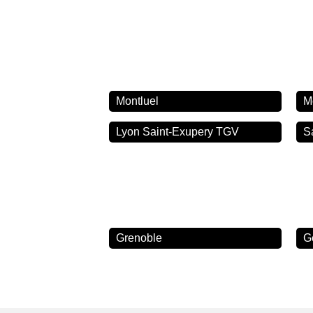
Montluel
M
Lyon Saint-Exupery TGV
S
Grenoble
G