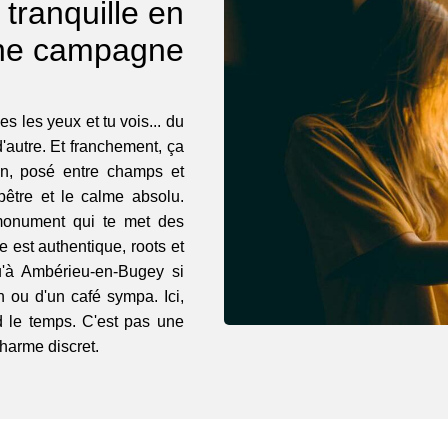
tranquille en
ine campagne
es les yeux et tu vois... du
d'autre. Et franchement, ça
Ain, posé entre champs et
être et le calme absolu.
monument qui te met des
e est authentique, roots et
u'à Ambérieu-en-Bugey si
n ou d'un café sympa. Ici,
d le temps. C'est pas une
charme discret.