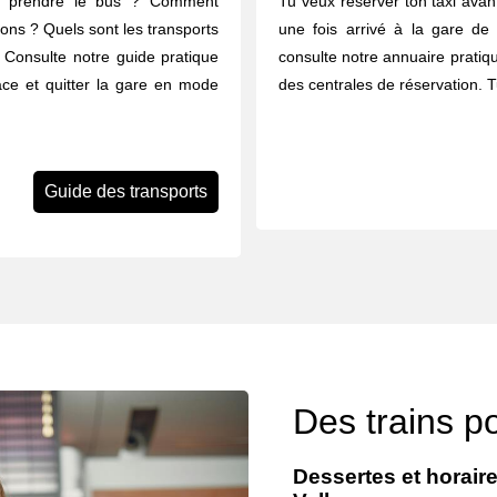
u prendre le bus ? Comment
Tu veux réserver ton taxi avant
rons ? Quels sont les transports
une fois arrivé à la gare de
 Consulte notre guide pratique
consulte notre annuaire pratiq
lace et quitter la gare en mode
des centrales de réservation. 
Guide des transports
Des trains po
Dessertes et horaire