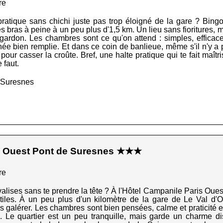
re
pratique sans chichi juste pas trop éloigné de la gare ? Bing
bras à peine à un peu plus d'1,5 km. Un lieu sans fioritures, mai
gardon. Les chambres sont ce qu'on attend : simples, efficaces,
rnée bien remplie. Et dans ce coin de banlieue, même s'il n'y a
ur casser la croûte. Bref, une halte pratique qui te fait maîtri
e faut.
0 Suresnes
s Ouest Pont de Suresnes ★★★
re
alises sans te prendre la tête ? À l'Hôtel Campanile Paris Oues
tiles. À un peu plus d'un kilomètre de la gare de Le Val d'Or
 galérer. Les chambres sont bien pensées, calme et praticité en 
in. Le quartier est un peu tranquille, mais garde un charme d