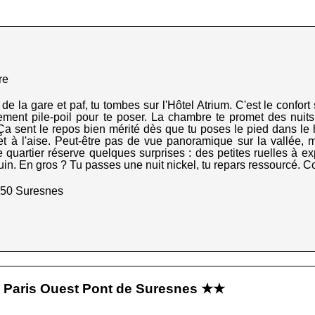
re
 de la gare et paf, tu tombes sur l'Hôtel Atrium. C'est le confort
cement pile-poil pour te poser. La chambre te promet des nuit
a sent le repos bien mérité dès que tu poses le pied dans le h
t à l'aise. Peut-être pas de vue panoramique sur la vallée, m
e quartier réserve quelques surprises : des petites ruelles à exp
in. En gros ? Tu passes une nuit nickel, tu repars ressourcé. Co
2150 Suresnes
e Paris Ouest Pont de Suresnes ★★