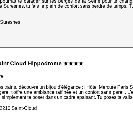
u pourras te balader sur les berges de la Seine pour te change
 Suresnes, tu fais le plein de confort sans perdre de temps. T
0 Suresnes
 Saint Cloud Hippodrome ★★★★
re
les trains, découvre un bijou d'élégance : l'Hôtel Mercure Paris
a gare, t'offre une ambiance raffinée et un confort sans pareil. 
 simplement te poser dans un cadre apaisant. Tu poses ta valise
92210 Saint-Cloud