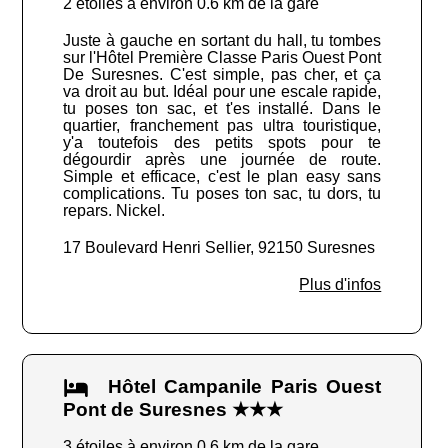
2 étoiles à environ 0.6 km de la gare
Juste à gauche en sortant du hall, tu tombes
sur l'Hôtel Première Classe Paris Ouest Pont
De Suresnes. C'est simple, pas cher, et ça
va droit au but. Idéal pour une escale rapide,
tu poses ton sac, et t'es installé. Dans le
quartier, franchement pas ultra touristique,
y'a toutefois des petits spots pour te
dégourdir après une journée de route.
Simple et efficace, c'est le plan easy sans
complications. Tu poses ton sac, tu dors, tu
repars. Nickel.
17 Boulevard Henri Sellier, 92150 Suresnes
Plus d'infos
Hôtel Campanile Paris Ouest
Pont de Suresnes ★★★
3 étoiles à environ 0.6 km de la gare