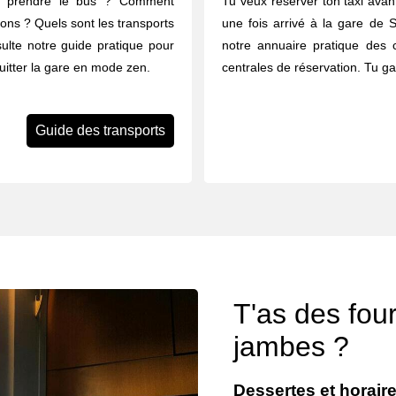
u prendre le bus ? Comment
Tu veux réserver ton taxi avant
rons ? Quels sont les transports
une fois arrivé à la gare de S
ulte notre guide pratique pour
notre annuaire pratique des 
quitter la gare en mode zen.
centrales de réservation. Tu g
Guide des transports
T'as des fou
jambes ?
Dessertes et horaire