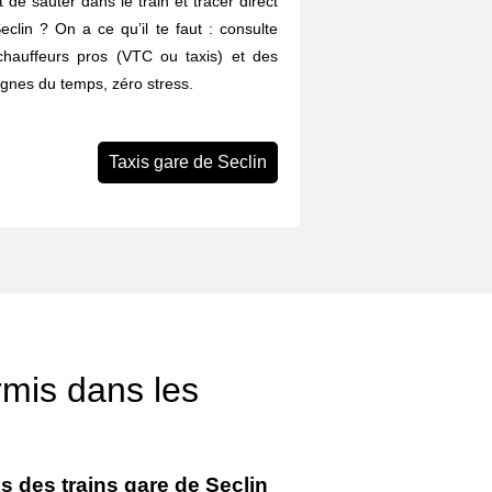
 de sauter dans le train et tracer direct
eclin ? On a ce qu’il te faut : consulte
chauffeurs pros (VTC ou taxis) et des
agnes du temps, zéro stress.
Taxis gare de Seclin
rmis dans les
s des trains gare de Seclin