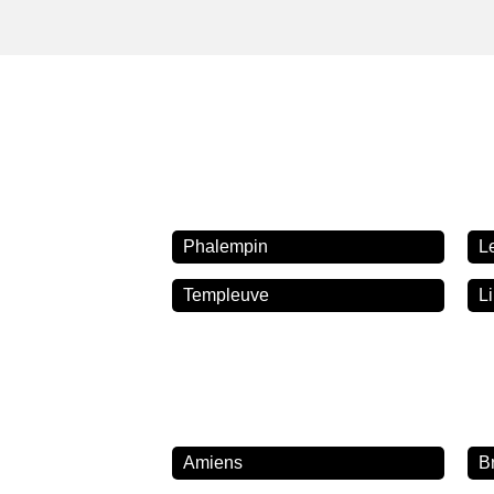
Phalempin
L
Templeuve
Li
Amiens
B