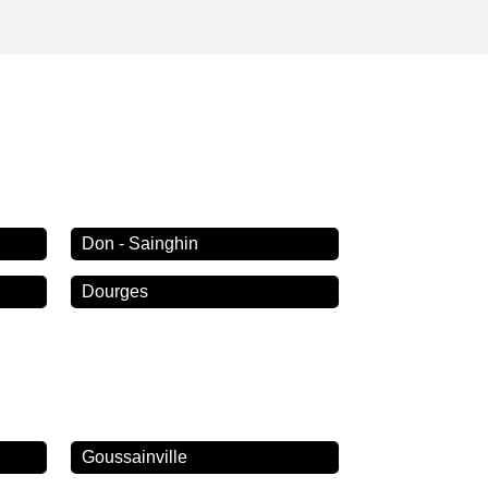
Don - Sainghin
Dourges
Goussainville