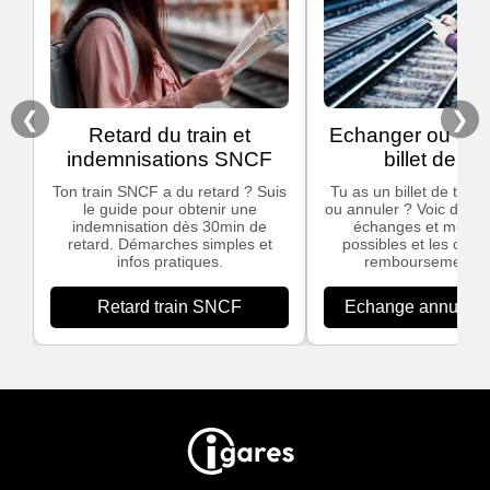
❮
❯
Retard du train et
Echanger ou ann
indemnisations SNCF
billet de tra
Ton train SNCF a du retard ? Suis
Tu as un billet de train
le guide pour obtenir une
ou annuler ? Voic des in
indemnisation dès 30min de
échanges et modific
retard. Démarches simples et
possibles et les cond
infos pratiques.
remboursement S
Retard train SNCF
Echange annulation