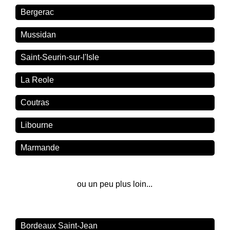
Bergerac
Mussidan
Saint-Seurin-sur-l'Isle
La Reole
Coutras
Libourne
Marmande
ou un peu plus loin...
Bordeaux Saint-Jean