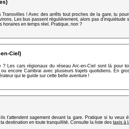
es)
Transvilles ! Avec des arrêts tout proches de la gare, tu pour
ons. Les bus passent régulièrement, alors pas d'inquiétude si t
es horaires en temps réel. Pratique, non ?
en-Ciel)
e ? Les cars régionaux du réseau Arc-en-Ciel sont là pour toi
encore Cambrai avec plusieurs trajets quotidiens. En gros, 
érateur qui te guide sur cette belle aventure !
ils t'attendent sagement devant la gare. Pratique si tu veux év
 destination en toute tranquillité. Consulte la liste des
taxis à