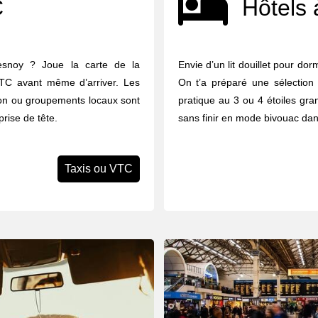
C
Hôtels 
esnoy ? Joue la carte de la
Envie d’un lit douillet pour do
 VTC avant même d’arriver. Les
On t’a préparé une sélection
tion ou groupements locaux sont
pratique au 3 ou 4 étoiles gran
prise de tête.
sans finir en mode bivouac dan
Taxis ou VTC