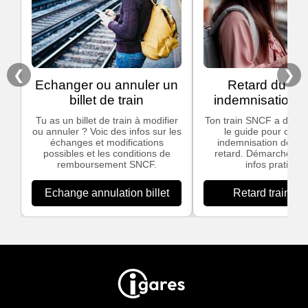
❮
❯
Echanger ou annuler un
Retard du trai
billet de train
indemnisation
Tu as un billet de train à modifier
Ton train SNCF a du ret
ou annuler ? Voic des infos sur les
le guide pour obten
échanges et modifications
indemnisation dès 3
possibles et les conditions de
retard. Démarches si
remboursement SNCF.
infos pratiques
Echange annulation billet
Retard train S