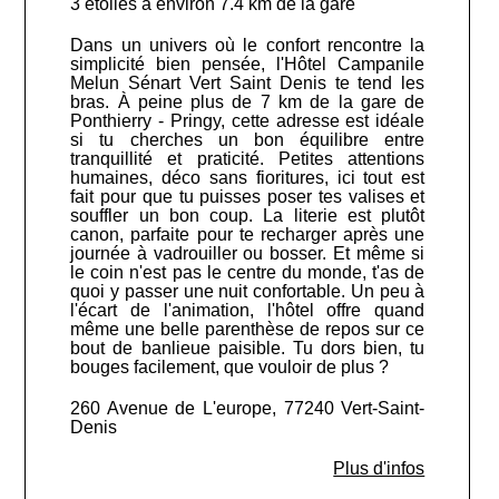
3 étoiles à environ 7.4 km de la gare
Dans un univers où le confort rencontre la
simplicité bien pensée, l'Hôtel Campanile
Melun Sénart Vert Saint Denis te tend les
bras. À peine plus de 7 km de la gare de
Ponthierry - Pringy, cette adresse est idéale
si tu cherches un bon équilibre entre
tranquillité et praticité. Petites attentions
humaines, déco sans fioritures, ici tout est
fait pour que tu puisses poser tes valises et
souffler un bon coup. La literie est plutôt
canon, parfaite pour te recharger après une
journée à vadrouiller ou bosser. Et même si
le coin n'est pas le centre du monde, t'as de
quoi y passer une nuit confortable. Un peu à
l'écart de l'animation, l'hôtel offre quand
même une belle parenthèse de repos sur ce
bout de banlieue paisible. Tu dors bien, tu
bouges facilement, que vouloir de plus ?
260 Avenue de L'europe, 77240 Vert-Saint-
Denis
Plus d'infos