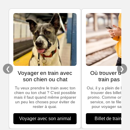
❮
❯
Voyager en train avec
Où trouver un bi
son chien ou chat
train pas che
Tu veux prendre le train avec ton
Oui, il y a plein de bon
chien ou ton chat ? C'est possible
trouver des billets de
mais il faut quand même préparer
promo. Comme on ado
un peu les choses pour éviter de
service, on te file nos
rester à quai.
pour voyager sans te
Voyager avec son animal
Billet de train pa