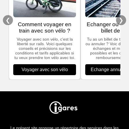
❮
❯
Comment voyager en
Echanger ou ann
train avec son vélo ?
billet de tra
Voyager avec son vélo, c'est la
Tu as un billet de train
liberté sur rails. Voici quelques
ou annuler ? Voic des in
conseils et précisions sur les
échanges et modific
conditions et tarifs applicables si
possibles et les cond
tu veux prendre ton vélo avec toi.
remboursement S
Voyager avec son vélo
Echange annulation
Le présent site propose un répertoire des services dans les