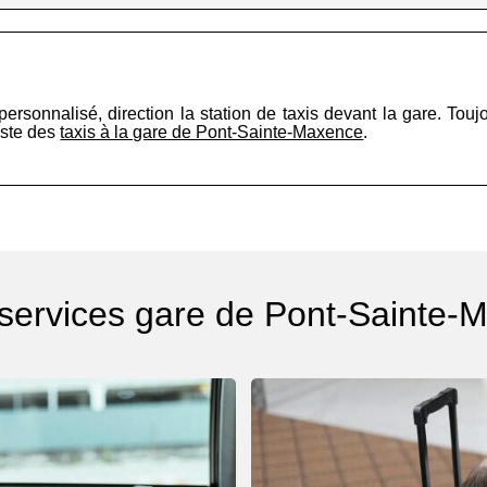
t personnalisé, direction la station de taxis devant la gare. Tou
iste des
taxis à la gare de Pont-Sainte-Maxence
.
 services gare de Pont-Sainte-