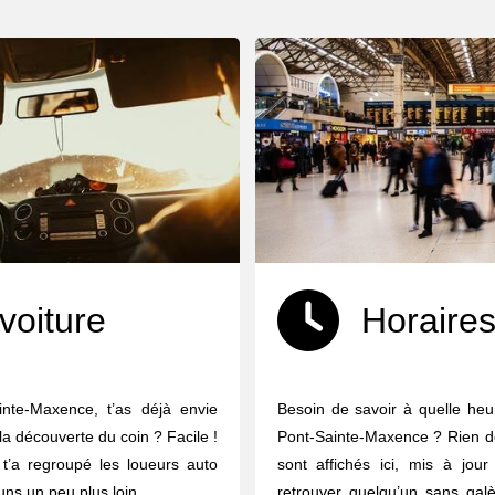
voiture
Horaires
inte-Maxence, t’as déjà envie
Besoin de savoir à quelle heur
 la découverte du coin ? Facile !
Pont-Sainte-Maxence ? Rien de 
n t’a regroupé les loueurs auto
sont affichés ici, mis à jour
ns un peu plus loin.
retrouver quelqu’un sans galè