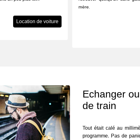
mère.
Location de voiture
Echanger ou 
de train
Tout était calé au milli
programme. Pas de paniqu