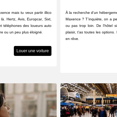
ence mais tu veux partir illico
À la recherche d’un hébergeme
à. Hertz, Avis, Europcar, Sixt,
Maxence ? T’inquiète, on a pe
et téléphones des loueurs auto
ou pas trop loin. De l'hôtel s
re ou un peu plus éloigné.
plaisir, t’as toutes les option
en rêve.
Louer une voiture