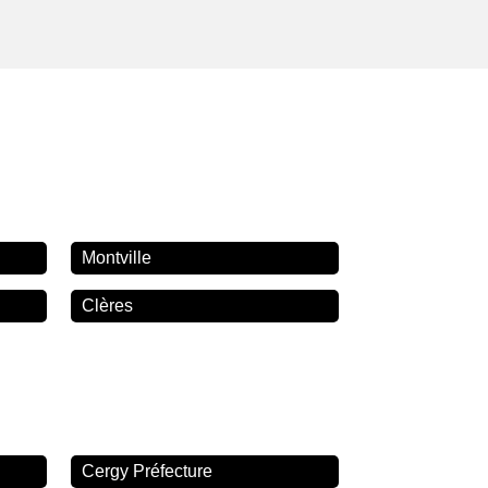
Montville
Clères
Cergy Préfecture