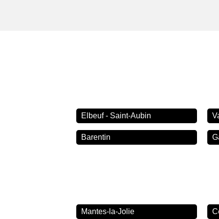
Elbeuf - Saint-Aubin
V
Barentin
G
Mantes-la-Jolie
C