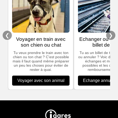
❮
❯
Voyager en train avec
Echanger ou ann
son chien ou chat
billet de tra
Tu veux prendre le train avec ton
Tu as un billet de train
chien ou ton chat ? C'est possible
ou annuler ? Voic des in
mais il faut quand même préparer
échanges et modific
un peu les choses pour éviter de
possibles et les cond
rester à quai.
remboursement S
Voyager avec son animal
Echange annulation